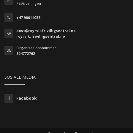
7898 Limingen
+47 90014053
post@royrvikfrivilligsentral.no
royrvik.frivilligsentral.no
Organisasjonsnummer
824772762
SOSIALE MEDIA
Facebook