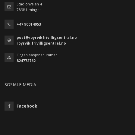
Stadionveien 4
7898 Limingen
+47 90014053
post@royrvikfrivilligsentral.no
royrvik.frivilligsentral.no
Organisasjonsnummer
824772762
SOSIALE MEDIA
Facebook