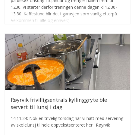
på besøk onsdag 15.januar og trenger hallen frem til
1230. Vi starter derfor treningen denne dagen kl 12.30-
13.30. Kaffestund blir det i garasjen som vanlig etterpå.
Velkommen til alle og enhver:)
Røyrvik frivilligsentrals kyllinggryte ble
servert til lunsj i dag
14.11.24: Nok en trivelig torsdag har vi hatt med servering
av skolelunsj til hele oppvekstsenteret her i Røyrvik