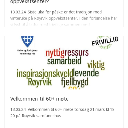
oppvekstsenter?
13.03.24: Siste uka før påske er det tradisjon med
vinteruke på Røyrvik oppvekstsenter. I den forbindelse har
vi lyst til å bidra med frivillige sammen med
oppvekstsenteret to av disse dagene. En fin mulighet for
møter på tvers av generasjoner og bekjentskap.
Velkommen til 60+ møte
13.03.24: Velkommen til 60+ møte torsdag 21.mars kl 18-
20 på Røyrvik samfunnshus