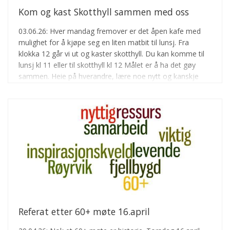
Kom og kast Skotthyll sammen med oss
03.06.26: Hver mandag fremover er det åpen kafe med
mulighet for å kjøpe seg en liten matbit til lunsj. Fra
klokka 12 går vi ut og kaster skotthyll. Du kan komme til
lunsj kl 11 eller til skotthyll kl 12 Målet er å ha det gøy
sammen. Heie på hverandre, lære noe nytt og kanskje
kaste bedre for hver gang man prøver. Målet er at vi skal
få til et lag fra Røyrvik på NM( Namdalsmesterskap) i
Skotthyll som arrangeres for alle Frivilligsentraler i
Namdalen i slutten av august.
Referat etter 60+ møte 16.april