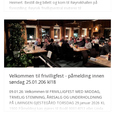
Heimert. Bestill deg billett og kom til Røyrvikhallen på
forestilling. Røyrvik frivilligsentral inviterer til
Teatercafe/pub etter forestillingen i våre nye lokaler.
Åpent fra kl 2030-2300. Det er 18- års aldersgrense hos
oss denne kvelden
Velkommen til frivilligfest - påmelding innen
søndag 25.01.206 kl18
09.01.26: Velkommen til FRIVILLIGFEST MED MIDDAG,
TRIVELIG STEMNING, ÅRESALG OG UNDERHOLDNING
PÅ LIMINGEN GJESTEGÅRD TORSDAG 29.januar 2026 KL
1900 Påmelding kan gjøres til Bodil 90014053 eller Linda
91313165