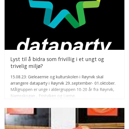
Lyst til å bidra som frivillig i et ungt og
trivelig miljø?
15.08.23: Gieleaernie og kulturskolen i Røyrvik skal
arrangere dataparty i Røyrvik 29..september- 01.oktober.
Målgruppen er unge i aldergruppen 10-20 år fra Røyrvik,
Namsskogan , Fristviken og Lierne.