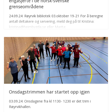
engasjerte i de norsk-svenske
grenseområdene
24.09.24: Røyrvik bibliotek 03.oktober 19-21 For å beregne
antall deltakere og servering, meld deg på til Kristina:
kristina@heimbygda.se eller Marita:
marita.remoy@ruralis.no innen 1. oktober
Onsdagstrimmen har startet opp igjen
03.09.24: Onsdagene fra kl 1130- 1230 er det trim i
Røyrvikhallen.