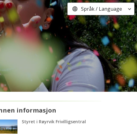
Språk / Language
nnen informasjon
Styret i Røyrvik Frivilligsentral