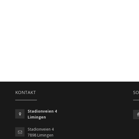
KONTAKT
SO
Stadionveien 4
Limingen
Stadionveien 4
7898 Limingen